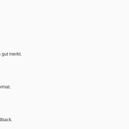
 gut merkt.
ormat.
dback.